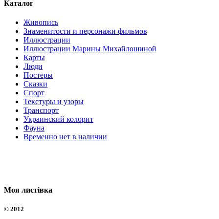
Каталог
Живопись
Знаменитости и персонажи фильмов
Иллюстрации
Иллюстрации Марины Михайлошиной
Карты
Люди
Постеры
Сказки
Спорт
Текстуры и узоры
Транспорт
Украинский колорит
Фауна
Временно нет в наличии
Моя листівка
©
2012