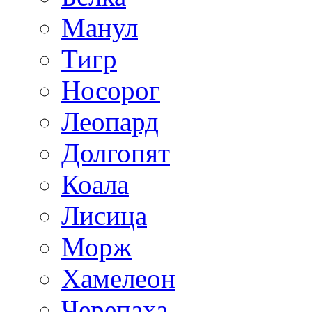
Манул
Тигр
Носорог
Леопард
Долгопят
Коала
Лисица
Морж
Хамелеон
Черепаха