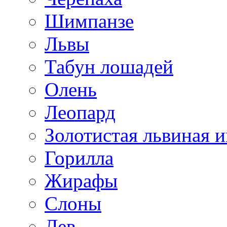
Шимпанзе
Львы
Табун лошадей
Олень
Леопард
Золотистая львиная и
Горилла
Жирафы
Слоны
Лев