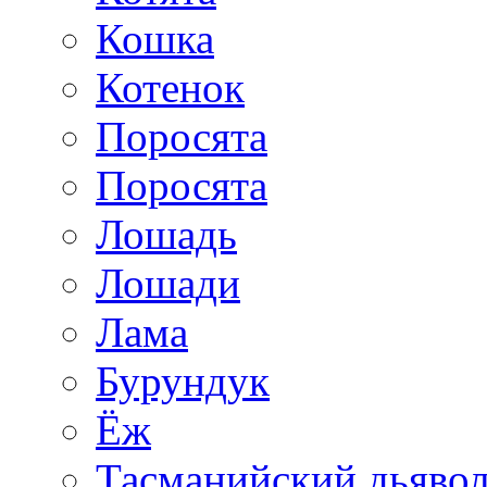
Кошка
Котенок
Поросята
Поросята
Лошадь
Лошади
Лама
Бурундук
Ёж
Тасманийский дьяво