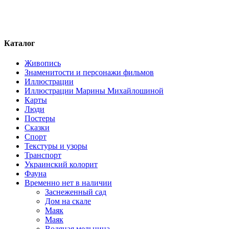
Каталог
Живопись
Знаменитости и персонажи фильмов
Иллюстрации
Иллюстрации Марины Михайлошиной
Карты
Люди
Постеры
Сказки
Спорт
Текстуры и узоры
Транспорт
Украинский колорит
Фауна
Временно нет в наличии
Заснеженный сад
Дом на скале
Маяк
Маяк
Водяная мельница