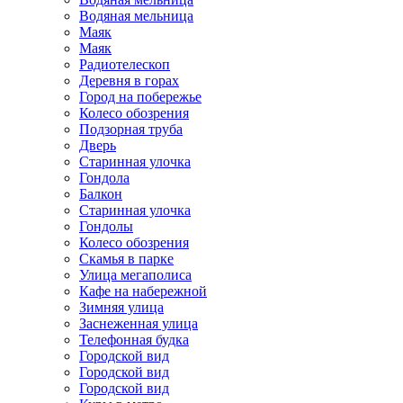
Водяная мельница
Маяк
Маяк
Радиотелескоп
Деревня в горах
Город на побережье
Колесо обозрения
Подзорная труба
Дверь
Старинная улочка
Гондола
Балкон
Старинная улочка
Гондолы
Колесо обозрения
Скамья в парке
Улица мегаполиса
Кафе на набережной
Зимняя улица
Заснеженная улица
Телефонная будка
Городской вид
Городской вид
Городской вид