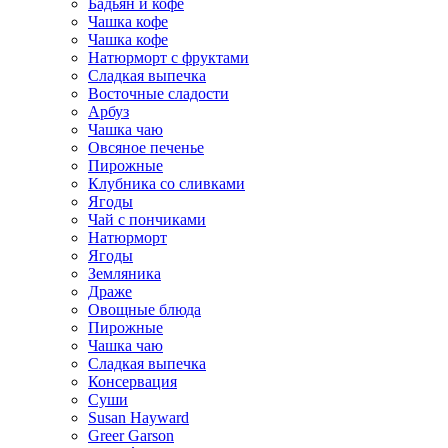
Бадьян и кофе
Чашка кофе
Чашка кофе
Натюрморт с фруктами
Сладкая выпечка
Восточные сладости
Арбуз
Чашка чаю
Овсяное печенье
Пирожные
Клубника со сливками
Ягоды
Чай с пончиками
Натюрморт
Ягоды
Земляника
Драже
Овощные блюда
Пирожные
Чашка чаю
Сладкая выпечка
Консервация
Суши
Susan Hayward
Greer Garson