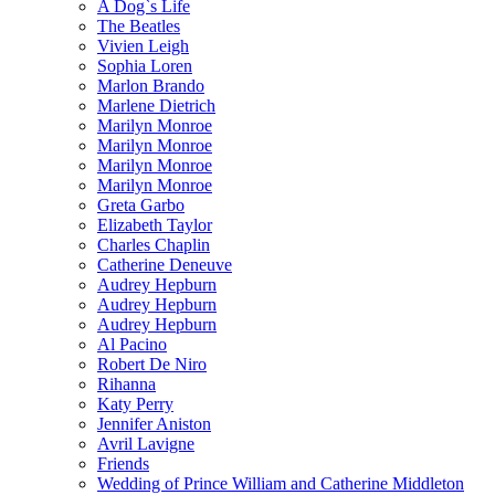
A Dog`s Life
The Beatles
Vivien Leigh
Sophia Loren
Marlon Brando
Marlene Dietrich
Marilyn Monroe
Marilyn Monroe
Marilyn Monroe
Marilyn Monroe
Greta Garbo
Elizabeth Taylor
Charles Chaplin
Catherine Deneuve
Audrey Hepburn
Audrey Hepburn
Audrey Hepburn
Al Pacino
Robert De Niro
Rihanna
Katy Perry
Jennifer Aniston
Avril Lavigne
Friends
Wedding of Prince William and Catherine Middleton