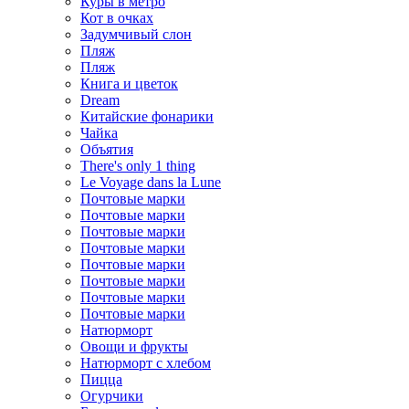
Куры в метро
Кот в очках
Задумчивый слон
Пляж
Пляж
Книга и цветок
Dream
Китайские фонарики
Чайка
Объятия
There's only 1 thing
Le Voyage dans la Lune
Почтовые марки
Почтовые марки
Почтовые марки
Почтовые марки
Почтовые марки
Почтовые марки
Почтовые марки
Почтовые марки
Натюрморт
Овощи и фрукты
Натюрморт с хлебом
Пицца
Огурчики