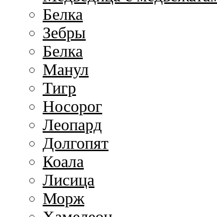
Белка
Зебры
Белка
Манул
Тигр
Носорог
Леопард
Долгопят
Коала
Лисица
Морж
Хамелеон