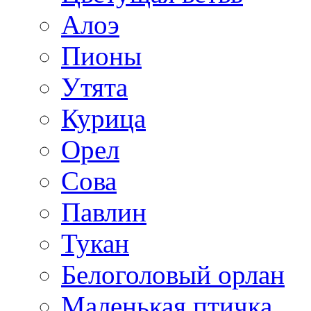
Алоэ
Пионы
Утята
Курица
Орел
Сова
Павлин
Тукан
Белоголовый орлан
Маленькая птичка