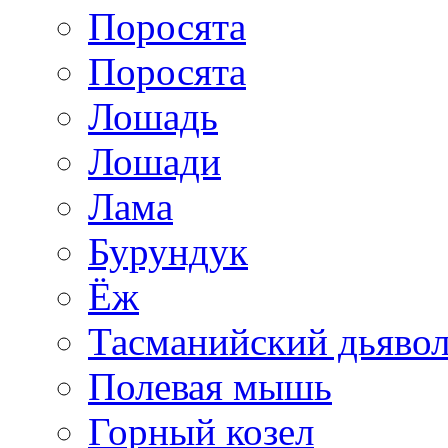
Поросята
Поросята
Лошадь
Лошади
Лама
Бурундук
Ёж
Тасманийский дьяво
Полевая мышь
Горный козел