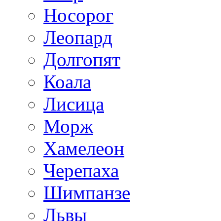
Носорог
Леопард
Долгопят
Коала
Лисица
Морж
Хамелеон
Черепаха
Шимпанзе
Львы