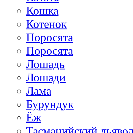
Кошка
Котенок
Поросята
Поросята
Лошадь
Лошади
Лама
Бурундук
Ёж
Тасманийский дьяво