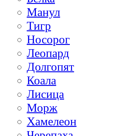
Манул
Тигр
Носорог
Леопард
Долгопят
Коала
Лисица
Морж
Хамелеон
Черепаха