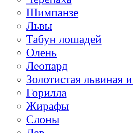
Шимпанзе
Львы
Табун лошадей
Олень
Леопард
Золотистая львиная и
Горилла
Жирафы
Слоны
Лев