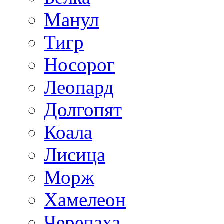
Манул
Тигр
Носорог
Леопард
Долгопят
Коала
Лисица
Морж
Хамелеон
Черепаха