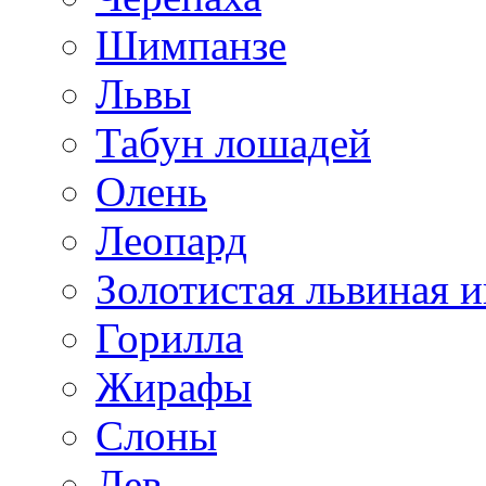
Шимпанзе
Львы
Табун лошадей
Олень
Леопард
Золотистая львиная и
Горилла
Жирафы
Слоны
Лев