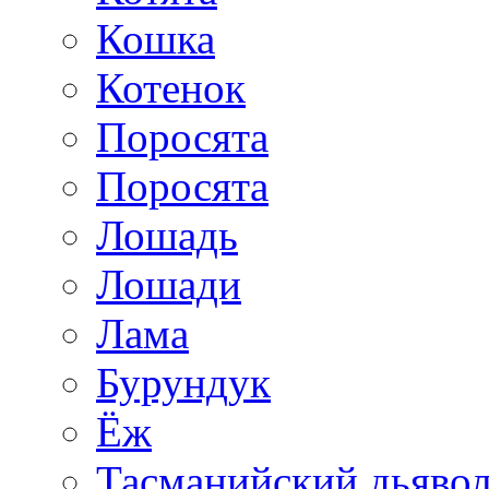
Кошка
Котенок
Поросята
Поросята
Лошадь
Лошади
Лама
Бурундук
Ёж
Тасманийский дьяво