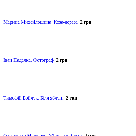
Марина Михайлошина. Коза-дереза
2
грн
Іван Падалка. Фотограф
2
грн
Тимофій Бойчук. Біля яблуні
2
грн
Олександр Мурашко. Жінка з квітами
2
грн