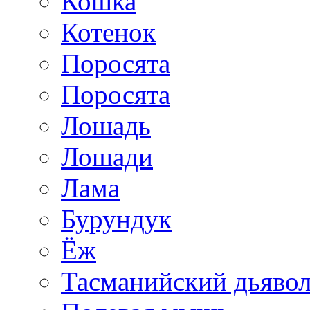
Кошка
Котенок
Поросята
Поросята
Лошадь
Лошади
Лама
Бурундук
Ёж
Тасманийский дьяво