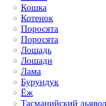
Кошка
Котенок
Поросята
Поросята
Лошадь
Лошади
Лама
Бурундук
Ёж
Тасманийский дьяво