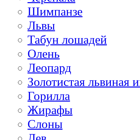
Шимпанзе
Львы
Табун лошадей
Олень
Леопард
Золотистая львиная и
Горилла
Жирафы
Слоны
Лев