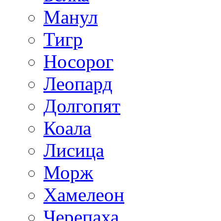
Манул
Тигр
Носорог
Леопард
Долгопят
Коала
Лисица
Морж
Хамелеон
Черепаха