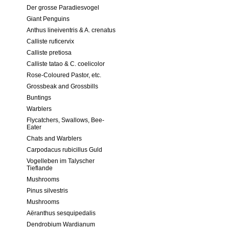
Der grosse Paradiesvogel
Giant Penguins
Anthus lineiventris & A. crenatus
Calliste ruficervix
Calliste pretiosa
Calliste tatao & C. coelicolor
Rose-Coloured Pastor, etc.
Grossbeak and Grossbills
Buntings
Warblers
Flycatchers, Swallows, Bee-
Eater
Chats and Warblers
Carpodacus rubicillus Guld
Vogelleben im Talyscher
Tieflande
Mushrooms
Pinus silvestris
Mushrooms
Aёranthus sesquipedalis
Dendrobium Wardianum