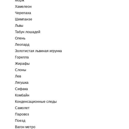
Морж
Хамелеон
Черепаха
Шимпанзе
Львы
Табун лошадей
Олень
Леопард
Золотистая львиная игрунка
Горилла
Жирафы
Слоны
Лев
Лягушка
Сифака
Комбайн
Конденсационные следы
Самолет
Паровоз
Поезд
Вагон метро