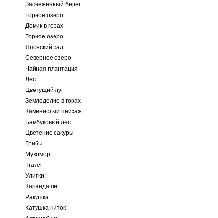
Заснеженный берег
Горное озеро
Домик в горах
Горное озеро
Японский сад
Северное озеро
Чайная плантация
Лес
Цветущий луг
Земледелие в горах
Каменистый пейзаж
Бамбуковый лес
Цветение сакуры
Грибы
Мухомор
Travel
Улитки
Карандаши
Ракушка
Катушка ниток