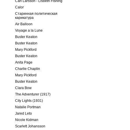
Carl Larsson - Lisbeth Fishing
Calor
Старинная политическая
карикатура
Air Balloon
Voyage a la Lune
Buster Keaton
Buster Keaton
Mary Pickford
Buster Keaton
Anita Page
Charlie Chaplin
Mary Pickford
Buster Keaton
Clara Bow
The Adventurer (1917)
City Lights (1931)
Natalie Portman
Jared Leto
Nicole Kidman
Scarlett Johansson