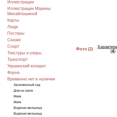
Иллюстрации
Иллюстрации Марины
Михайлошиной
Карты
Люди
Постеры
Сказки
Спорт
Характер
Фото (
2
)
(
4
)
Текстуры и узоры
Транспорт
Украинский колорит
Фауна
Временно нет в наличии
Заснеженный сад
Дом на скале
Маяк
Маяк
Водяная мельница
Водяная мельница