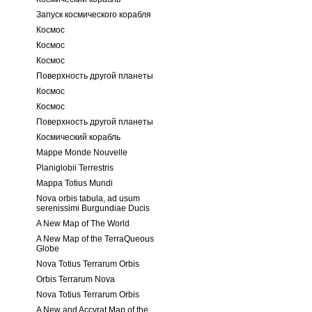
Запуск космического корабля
Космос
Космос
Космос
Поверхность другой планеты
Космос
Космос
Поверхность другой планеты
Космический корабль
Mappe Monde Nouvelle
Planiglobii Terrestris
Mappa Totius Mundi
Nova orbis tabula, ad usum
serenissimi Burgundiae Ducis
A New Map of The World
A New Map of the TerraQueous
Globe
Nova Totius Terrarum Orbis
Orbis Terrarum Nova
Nova Totius Terrarum Orbis
A New and Accvrat Map of the