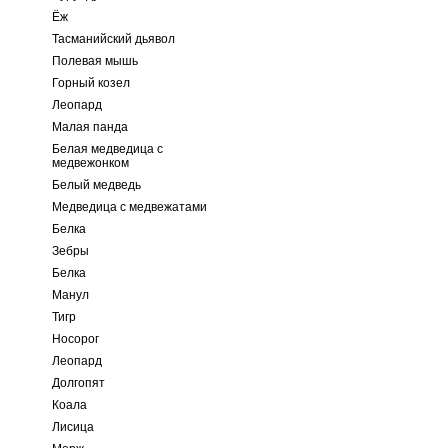
Ёж
Тасманийский дьявол
Полевая мышь
Горный козел
Леопард
Малая панда
Белая медведица с
медвежонком
Белый медведь
Медведица с медвежатами
Белка
Зебры
Белка
Манул
Тигр
Носорог
Леопард
Долгопят
Коала
Лисица