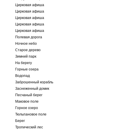
Цирковая афиша
Цирковая афиша
Цирковая афиша
Цирковая афиша
Цирковая афиша
Полевая дорога
Ночное небо
Старое дерево
Зимний парк
На берегу
Горные озера
Водопад
Заброшенный корабль
Заснеженный домик
Песчаный берег
Маковое поле
Горное озеро
Тюльпановое поле
Берег
Тропический лес