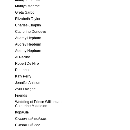
Marilyn Monroe
Greta Garbo
Elizabeth Taylor
Charles Chaplin
Catherine Deneuve
Audrey Hepburn
Audrey Hepburn
Audrey Hepburn
Al Pacino
Robert De Niro
Rihanna
Katy Perry
Jennifer Aniston
Avril Lavigne
Friends
Wedding of Prince William and
Catherine Middleton
Корабль
Сказочный пейзаж
Сказочный лес