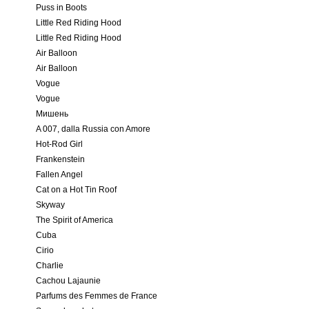
Puss in Boots
Little Red Riding Hood
Little Red Riding Hood
Air Balloon
Air Balloon
Vogue
Vogue
Мишень
A 007, dalla Russia con Amore
Hot-Rod Girl
Frankenstein
Fallen Angel
Cat on a Hot Tin Roof
Skyway
The Spirit of America
Cuba
Cirio
Charlie
Cachou Lajaunie
Parfums des Femmes de France