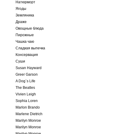
Натюрморт
Ягоды
Земляника
Драже
Овощные блюда
Пирожные
Чашка чаю
Сладкая выпечка
Консервация
Суши
Susan Hayward
Greer Garson
A Dog`s Life
The Beatles
Vivien Leigh
Sophia Loren
Marlon Brando
Marlene Dietrich
Marilyn Monroe
Marilyn Monroe
Marilyn Monroe