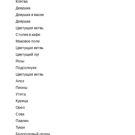
Клятва
Девушка
Девушка в маске
Девушка
Цветущая ветвь
Столик в кафе
Маковое поле
Цветущая ветвь
Цветущий луг
Розы
Подсолнухи
Цветущая ветвь
Алоэ
Пионы
Утята
Курица
Орел
Сова
Павлин
Тукан
Белоголовый орлан