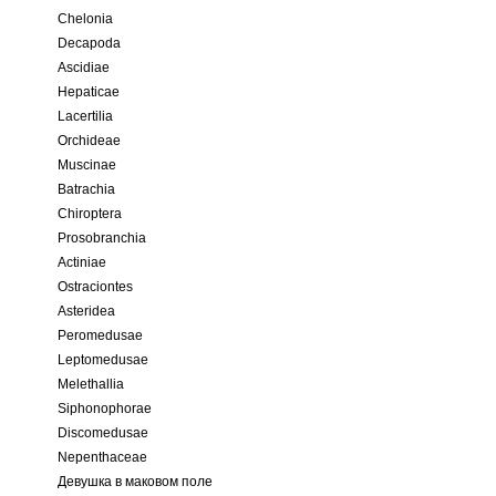
Chelonia
Decapoda
Ascidiae
Hepaticae
Lacertilia
Orchideae
Muscinae
Batrachia
Chiroptera
Prosobranchia
Actiniae
Ostraciontes
Asteridea
Peromedusae
Leptomedusae
Melethallia
Siphonophorae
Discomedusae
Nepenthaceae
Девушка в маковом поле