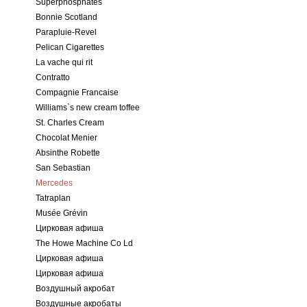
Superphosphates
Bonnie Scotland
Parapluie-Revel
Pelican Cigarettes
La vache qui rit
Contratto
Compagnie Francaise
Williams`s new cream toffee
St. Charles Cream
Chocolat Menier
Absinthe Robette
San Sebastian
Mercedes
Tatraplan
Musée Grévin
Цирковая афиша
The Howe Machine Co Ld
Цирковая афиша
Цирковая афиша
Воздушный акробат
Воздушные акробаты