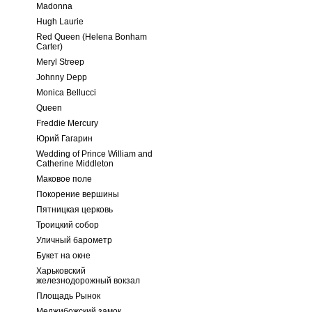
Madonna
Hugh Laurie
Red Queen (Helena Bonham
Carter)
Meryl Streep
Johnny Depp
Monica Bellucci
Queen
Freddie Mercury
Юрий Гагарин
Wedding of Prince William and
Catherine Middleton
Маковое поле
Покорение вершины
Пятницкая церковь
Троицкий собор
Уличный барометр
Букет на окне
Харьковский
железнодорожный вокзал
Площадь Рынок
Меджибожский замок