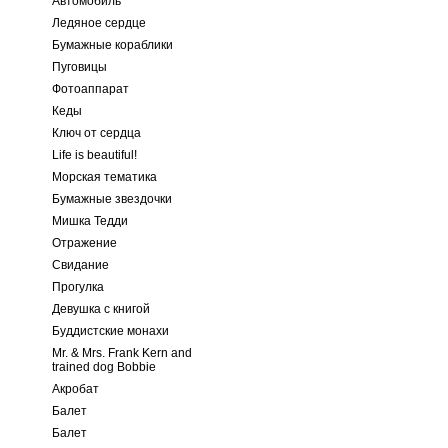
Автомобиль
Ледяное сердце
Бумажные кораблики
Пуговицы
Фотоаппарат
Кеды
Ключ от сердца
Life is beautiful!
Морская тематика
Бумажные звездочки
Мишка Тедди
Отражение
Свидание
Прогулка
Девушка с книгой
Буддистские монахи
Mr. & Mrs. Frank Kern and
trained dog Bobbie
Акробат
Балет
Балет