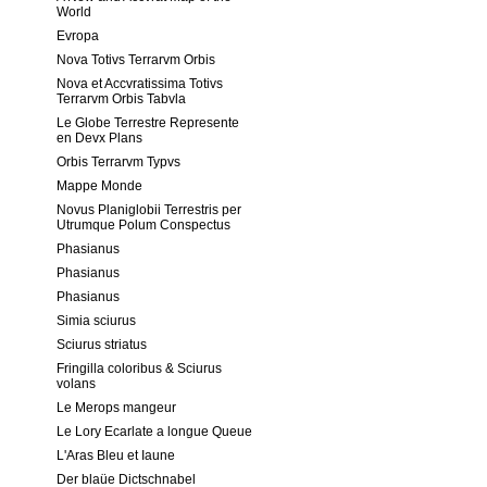
World
Evropa
Nova Totivs Terrarvm Orbis
Nova et Accvratissima Totivs
Terrarvm Orbis Tabvla
Le Globe Terrestre Represente
en Devx Plans
Orbis Terrarvm Typvs
Mappe Monde
Novus Planiglobii Terrestris per
Utrumque Polum Conspectus
Phasianus
Phasianus
Phasianus
Simia sciurus
Sciurus striatus
Fringilla coloribus & Sciurus
volans
Le Merops mangeur
Le Lory Ecarlate a longue Queue
L'Aras Bleu et Iaune
Der blaüe Dictschnabel