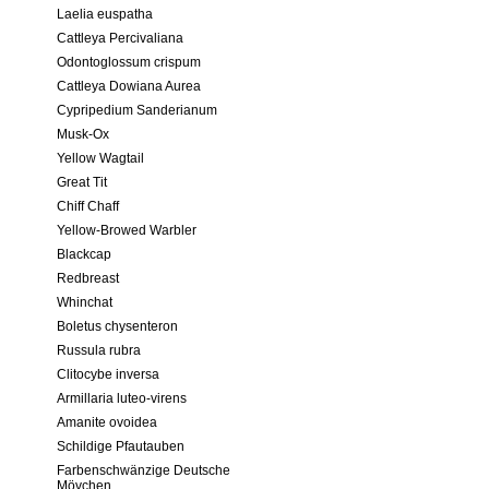
Laelia euspatha
Cattleya Percivaliana
Odontoglossum crispum
Cattleya Dowiana Aurea
Cypripedium Sanderianum
Musk-Ox
Yellow Wagtail
Great Tit
Chiff Chaff
Yellow-Browed Warbler
Blackcap
Redbreast
Whinchat
Boletus chysenteron
Russula rubra
Clitocybe inversa
Armillaria luteo-virens
Amanite ovoidea
Schildige Pfautauben
Farbenschwänzige Deutsche
Mövchen