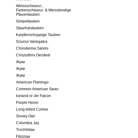
Weissschwanz-,
Farbenschwanz- & Weissbindige
Pfauentauben
Gimpeltauben
Staarhalstauben
Karpfenschuppige Tauben
Sciurus Variegatus
Chiroderma Salvini
Chrysothrix Oerstedi
Жуки
Жуки
Жуки
American Flamingo
Common American Swan
Iceland or Jer Falcon
Purple Heron
Long-billed Curlew
Snowy Owl
Columbia Jay
Trochilidae
Filicinae