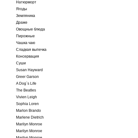
Натюрморт
Ягоды
Земляника
Драже
Овощные блюда
Пирожные
Чашка чаю
Сладкая выпечка
Консервация
Суши
Susan Hayward
Greer Garson
A Dog`s Life
The Beatles
Vivien Leigh
Sophia Loren
Marlon Brando
Marlene Dietrich
Marilyn Monroe
Marilyn Monroe
Marilyn Monroe