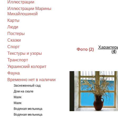
Иллюстрации
Иллюстрации Марины
Михайлошиной
Карты
Люди
Постеры
Сказки
Спорт
Характер
Фото (
2
)
(
4
)
Текстуры и узоры
Транспорт
Украинский колорит
Фауна
Временно нет в наличии
Заснеженный сад
Дом на скале
Маяк
Маяк
Водяная мельница
Водяная мельница