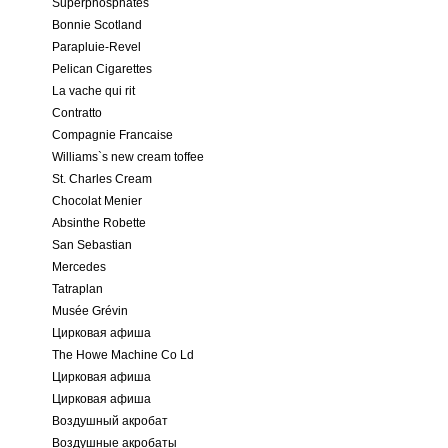
Superphosphates
Bonnie Scotland
Parapluie-Revel
Pelican Cigarettes
La vache qui rit
Contratto
Compagnie Francaise
Williams`s new cream toffee
St. Charles Cream
Chocolat Menier
Absinthe Robette
San Sebastian
Mercedes
Tatraplan
Musée Grévin
Цирковая афиша
The Howe Machine Co Ld
Цирковая афиша
Цирковая афиша
Воздушный акробат
Воздушные акробаты