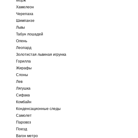
Морж
Хамелеон
Черепаха
Шимпанзе
Львы
Табун лошадей
Олень
Леопард
Золотистая львиная игрунка
Горилла
Жирафы
Слоны
Лев
Лягушка
Сифака
Комбайн
Конденсационные следы
Самолет
Паровоз
Поезд
Вагон метро