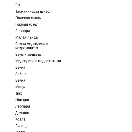
Ёж
Тасманийский дьявол
Полевая мышь
Горный козел
Леопард
Малая панда
Белая медведица с
медвежонком
Белый медведь
Медведица с медвежатами
Белка
Зебры
Белка
Манул
Тигр
Носорог
Леопард
Долгопят
Коала
Лисица