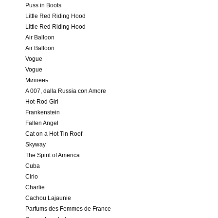
Puss in Boots
Little Red Riding Hood
Little Red Riding Hood
Air Balloon
Air Balloon
Vogue
Vogue
Мишень
A 007, dalla Russia con Amore
Hot-Rod Girl
Frankenstein
Fallen Angel
Cat on a Hot Tin Roof
Skyway
The Spirit of America
Cuba
Cirio
Charlie
Cachou Lajaunie
Parfums des Femmes de France