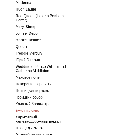
Madonna
Hugh Laurie
Red Queen (Helena Bonham
Carter)
Meryl Streep
Johnny Depp
Monica Bellucci
Queen
Freddie Mercury
Юрий Гагарин
Wedding of Prince William and
Catherine Middleton
Маковое поле
Покорение вершины
Пятницкая церковь
Троицкий собор
Уличный барометр
Букет на окне
Харьковский
железнодорожный вокзал
Площадь Рынок
Меджибожский замок