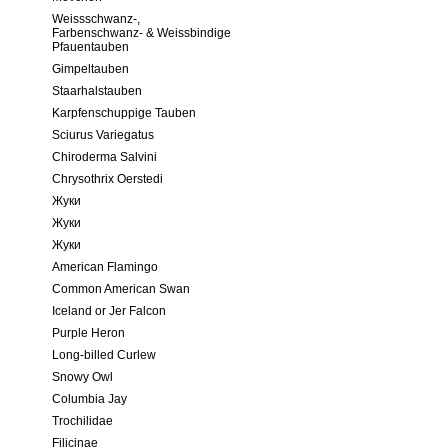
Weissschwanz-,
Farbenschwanz- & Weissbindige
Pfauentauben
Gimpeltauben
Staarhalstauben
Karpfenschuppige Tauben
Sciurus Variegatus
Chiroderma Salvini
Chrysothrix Oerstedi
Жуки
Жуки
Жуки
American Flamingo
Common American Swan
Iceland or Jer Falcon
Purple Heron
Long-billed Curlew
Snowy Owl
Columbia Jay
Trochilidae
Filicinae