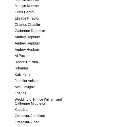
Marilyn Monroe
Greta Garbo
Elizabeth Taylor
Charles Chaplin
Catherine Deneuve
Audrey Hepburn
Audrey Hepburn
Audrey Hepburn
Al Pacino
Robert De Niro
Rihanna
Katy Perry
Jennifer Aniston
Avril Lavigne
Friends
Wedding of Prince William and
Catherine Middleton
Корабль
Сказочный пейзаж
Сказочный лес