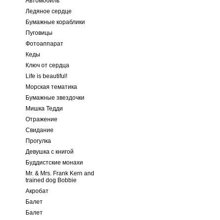
Автомобиль
Ледяное сердце
Бумажные кораблики
Пуговицы
Фотоаппарат
Кеды
Ключ от сердца
Life is beautiful!
Морская тематика
Бумажные звездочки
Мишка Тедди
Отражение
Свидание
Прогулка
Девушка с книгой
Буддистские монахи
Mr. & Mrs. Frank Kern and
trained dog Bobbie
Акробат
Балет
Балет