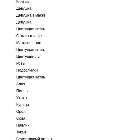
Клятва
Девушка
Девушка в маске
Девушка
Цветущая ветвь
Столик в кафе
Маковое поле
Цветущая ветвь
Цветущий луг
Розы
Подсолнухи
Цветущая ветвь
Алоэ
Пионы
Утята
Курица
Орел
Сова
Павлин
Тукан
Белоголовый орлан