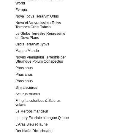
World
Evropa
Nova Totivs Terrarvm Orbis
Nova et Accvratissima Totivs
Terrarvm Orbis Tabvla
Le Globe Terrestre Represente
en Devx Plans
Orbis Terrarvm Typvs
Mappe Monde
Novus Planiglobii Terrestris per
Utrumque Polum Conspectus
Phasianus
Phasianus
Phasianus
Simia sciurus
Sciurus striatus
Fringilla coloribus & Sciurus
volans
Le Merops mangeur
Le Lory Ecarlate a longue Queue
L'Aras Bleu et Iaune
Der blaüe Dictschnabel