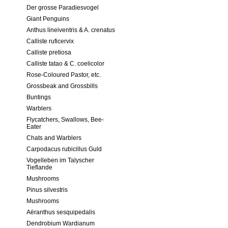
Der grosse Paradiesvogel
Giant Penguins
Anthus lineiventris & A. crenatus
Calliste ruficervix
Calliste pretiosa
Calliste tatao & C. coelicolor
Rose-Coloured Pastor, etc.
Grossbeak and Grossbills
Buntings
Warblers
Flycatchers, Swallows, Bee-
Eater
Chats and Warblers
Carpodacus rubicillus Guld
Vogelleben im Talyscher
Tieflande
Mushrooms
Pinus silvestris
Mushrooms
Aёranthus sesquipedalis
Dendrobium Wardianum