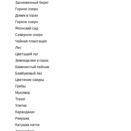
Заснеженный берег
Горное озеро
Домик в горах
Горное озеро
Японский сад
Северное озеро
Чайная плантация
Лес
Цветущий луг
Земледелие в горах
Каменистый пейзаж
Бамбуковый лес
Цветение сакуры
Грибы
Мухомор
Travel
Улитки
Карандаши
Ракушка
Катушка ниток