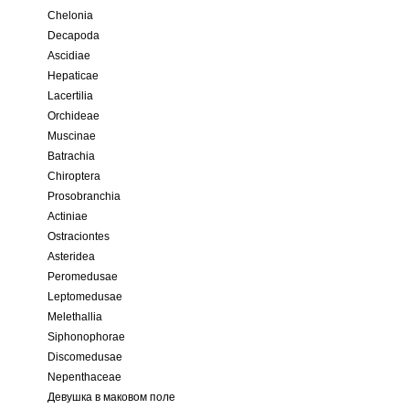
Chelonia
Decapoda
Ascidiae
Hepaticae
Lacertilia
Orchideae
Muscinae
Batrachia
Chiroptera
Prosobranchia
Actiniae
Ostraciontes
Asteridea
Peromedusae
Leptomedusae
Melethallia
Siphonophorae
Discomedusae
Nepenthaceae
Девушка в маковом поле