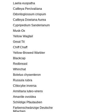
Laelia euspatha
Cattleya Percivaliana
Odontoglossum crispum
Cattleya Dowiana Aurea
Cypripedium Sanderianum
Musk-Ox
Yellow Wagtail
Great Tit
Chiff Chaff
Yellow-Browed Warbler
Blackcap
Redbreast
Whinchat
Boletus chysenteron
Russula rubra
Clitocybe inversa
Armillaria luteo-virens
Amanite ovoidea
Schildige Pfautauben
Farbenschwänzige Deutsche
Mövchen