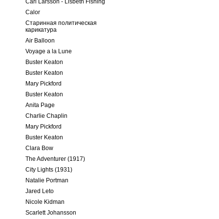
Carl Larsson - Lisbeth Fishing
Calor
Старинная политическая
карикатура
Air Balloon
Voyage a la Lune
Buster Keaton
Buster Keaton
Mary Pickford
Buster Keaton
Anita Page
Charlie Chaplin
Mary Pickford
Buster Keaton
Clara Bow
The Adventurer (1917)
City Lights (1931)
Natalie Portman
Jared Leto
Nicole Kidman
Scarlett Johansson