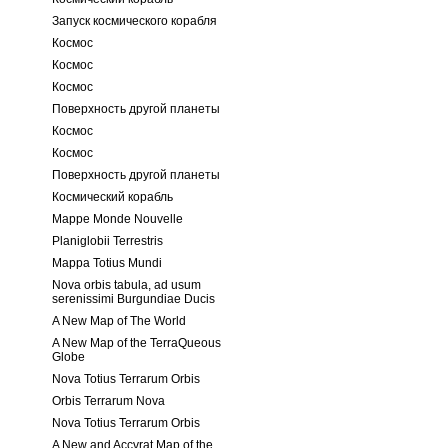
Запуск космического корабля
Космос
Космос
Космос
Поверхность другой планеты
Космос
Космос
Поверхность другой планеты
Космический корабль
Mappe Monde Nouvelle
Planiglobii Terrestris
Mappa Totius Mundi
Nova orbis tabula, ad usum
serenissimi Burgundiae Ducis
A New Map of The World
A New Map of the TerraQueous
Globe
Nova Totius Terrarum Orbis
Orbis Terrarum Nova
Nova Totius Terrarum Orbis
A New and Accvrat Map of the