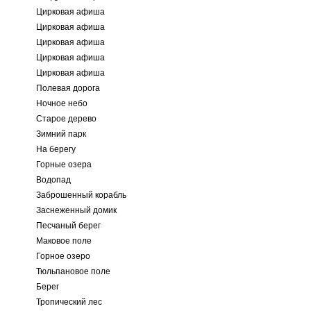
Цирковая афиша
Цирковая афиша
Цирковая афиша
Цирковая афиша
Цирковая афиша
Полевая дорога
Ночное небо
Старое дерево
Зимний парк
На берегу
Горные озера
Водопад
Заброшенный корабль
Заснеженный домик
Песчаный берег
Маковое поле
Горное озеро
Тюльпановое поле
Берег
Тропический лес