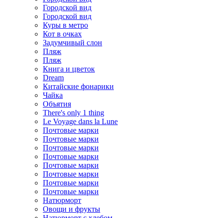
Городской вид
Городской вид
Куры в метро
Кот в очках
Задумчивый слон
Пляж
Пляж
Книга и цветок
Dream
Китайские фонарики
Чайка
Объятия
There's only 1 thing
Le Voyage dans la Lune
Почтовые марки
Почтовые марки
Почтовые марки
Почтовые марки
Почтовые марки
Почтовые марки
Почтовые марки
Почтовые марки
Натюрморт
Овощи и фрукты
Натюрморт с хлебом