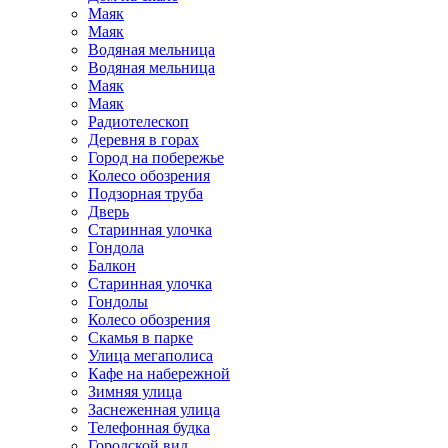
Маяк
Маяк
Водяная мельница
Водяная мельница
Маяк
Маяк
Радиотелескоп
Деревня в горах
Город на побережье
Колесо обозрения
Подзорная труба
Дверь
Старинная улочка
Гондола
Балкон
Старинная улочка
Гондолы
Колесо обозрения
Скамья в парке
Улица мегаполиса
Кафе на набережной
Зимняя улица
Заснеженная улица
Телефонная будка
Городской вид