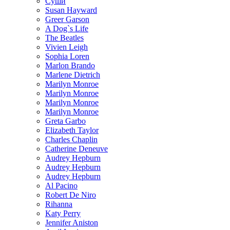
Суши
Susan Hayward
Greer Garson
A Dog`s Life
The Beatles
Vivien Leigh
Sophia Loren
Marlon Brando
Marlene Dietrich
Marilyn Monroe
Marilyn Monroe
Marilyn Monroe
Marilyn Monroe
Greta Garbo
Elizabeth Taylor
Charles Chaplin
Catherine Deneuve
Audrey Hepburn
Audrey Hepburn
Audrey Hepburn
Al Pacino
Robert De Niro
Rihanna
Katy Perry
Jennifer Aniston