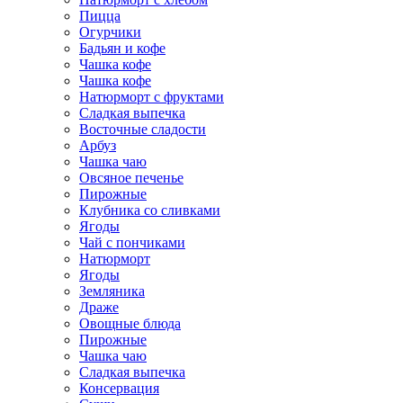
Пицца
Огурчики
Бадьян и кофе
Чашка кофе
Чашка кофе
Натюрморт с фруктами
Сладкая выпечка
Восточные сладости
Арбуз
Чашка чаю
Овсяное печенье
Пирожные
Клубника со сливками
Ягоды
Чай с пончиками
Натюрморт
Ягоды
Земляника
Драже
Овощные блюда
Пирожные
Чашка чаю
Сладкая выпечка
Консервация