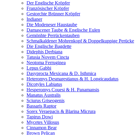
Der Englische Kröpfer
Französischer Kröpfer
Gestorchte Brünner Kröpfer
Indianer
Die Modeneser Haustaube
Damascener Taube & Englische Eulen
Gemönhte Perrückentauben
Schmalkaldener Mohrenkopf & Doppelkuppige Perücke
Die Englische Bagdette
Didephis Derbiana
Tatusia Novem Cincta
Neotoma Ferruginea
Lepus Gabbi
Dasyprocta Mexicana & D. Isthmica
Heteromys Desmarestianus & H. Longicaudatus
Dicotyles Labiatus
Hesperomys Couesi & H. Panamansis
Manatus Australis
Sciurus Griseogenis
Bassaris Raptor
Sorex Veraepacis & Blarina Micrura
Tapirus Dowi
Mycetes Villosus
Cinnamon Bear
Brown Pelican