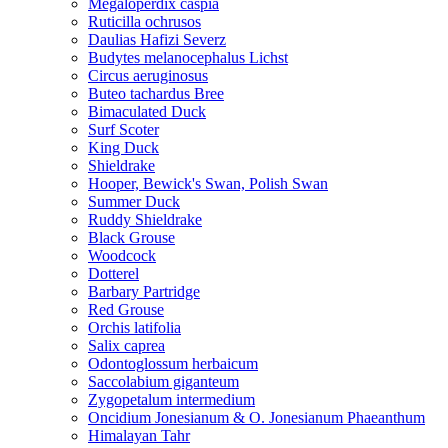
Megaloperdix caspia
Ruticilla ochrusos
Daulias Hafizi Severz
Budytes melanocephalus Lichst
Circus aeruginosus
Buteo tachardus Bree
Bimaculated Duck
Surf Scoter
King Duck
Shieldrake
Hooper, Bewick's Swan, Polish Swan
Summer Duck
Ruddy Shieldrake
Black Grouse
Woodcock
Dotterel
Barbary Partridge
Red Grouse
Orchis latifolia
Salix caprea
Odontoglossum herbaicum
Saccolabium giganteum
Zygopetalum intermedium
Oncidium Jonesianum & O. Jonesianum Phaeanthum
Himalayan Tahr