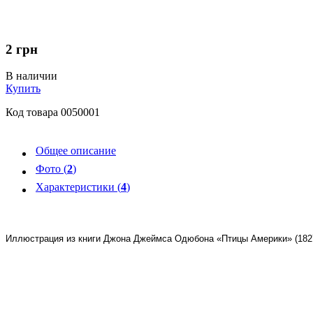
2
грн
В наличии
Купить
Код товара
0050001
Общее описание
Фото (
2
)
Характеристики (
4
)
Иллюстрация из книги Джона Джеймса Одюбона «Птицы Америки» (182