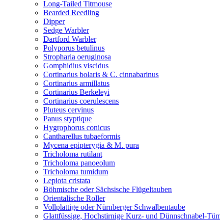
Long-Tailed Titmouse
Bearded Reedling
Dipper
Sedge Warbler
Dartford Warbler
Polyporus betulinus
Stropharia oeruginosa
Gomphidius viscidus
Cortinarius bolaris & C. cinnabarinus
Cortinarius armillatus
Cortinarius Berkeleyi
Cortinarius coerulescens
Pluteus cervinus
Panus styptique
Hygrophorus conicus
Cantharellus tubaeformis
Mycena epipterygia & M. pura
Tricholoma rutilant
Tricholoma panoeolum
Tricholoma tumidum
Lepiota cristata
Böhmische oder Sächsische Flügeltauben
Orientalische Roller
Vollplattige oder Nürnberger Schwalbentaube
Glattfüssige, Hochstirnige Kurz- und Dünnschnabel-Tü