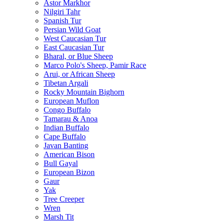
Astor Markhor
Nilgiri Tahr
Spanish Tur
Persian Wild Goat
West Caucasian Tur
East Caucasian Tur
Bharal, or Blue Sheep
Marco Polo's Sheep, Pamir Race
Arui, or African Sheep
Tibetan Argali
Rocky Mountain Bighorn
European Muflon
Congo Buffalo
Tamarau & Anoa
Indian Buffalo
Cape Buffalo
Javan Banting
American Bison
Bull Gayal
European Bizon
Gaur
Yak
Tree Creeper
Wren
Marsh Tit