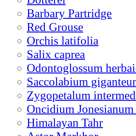
Barbary Partridge
Red Grouse
Orchis latifolia
Salix caprea
Odontoglossum herba
Saccolabium giganteu
Zygopetalum interme
Oncidium Jonesianum
Himalayan Tahr