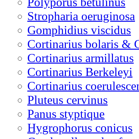
Polyporus betulinus
Stropharia oeruginosa
Gomphidius viscidus
Cortinarius bolaris & 
Cortinarius armillatus
Cortinarius Berkeleyi
Cortinarius coerulesce
Pluteus cervinus
Panus styptique
Hygrophorus conicus