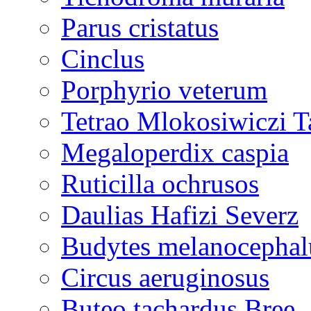
Parus cristatus
Cinclus
Porphyrio veterum
Tetrao Mlokosiwiczi T
Megaloperdix caspia
Ruticilla ochrusos
Daulias Hafizi Severz
Budytes melanocephal
Circus aeruginosus
Buteo tachardus Bree