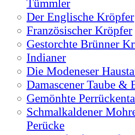
Tümmler
Der Englische Kröpfer
Französischer Kröpfer
Gestorchte Brünner Kr
Indianer
Die Modeneser Haust
Damascener Taube & E
Gemönhte Perrückent
Schmalkaldener Mohr
Perücke