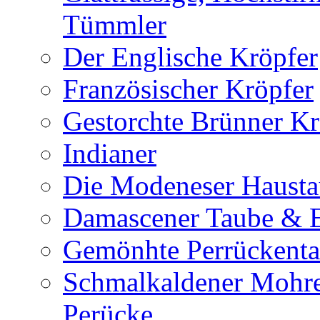
Tümmler
Der Englische Kröpfer
Französischer Kröpfer
Gestorchte Brünner Kr
Indianer
Die Modeneser Haust
Damascener Taube & E
Gemönhte Perrückent
Schmalkaldener Mohr
Perücke