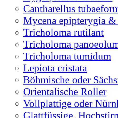
Cantharellus tubaefor
Mycena epipterygia &
Tricholoma rutilant
Tricholoma panoeolu
Tricholoma tumidum
Lepiota cristata
Böhmische oder Sächs
Orientalische Roller
Vollplattige oder Nür
Glattfüssige, Hochsti