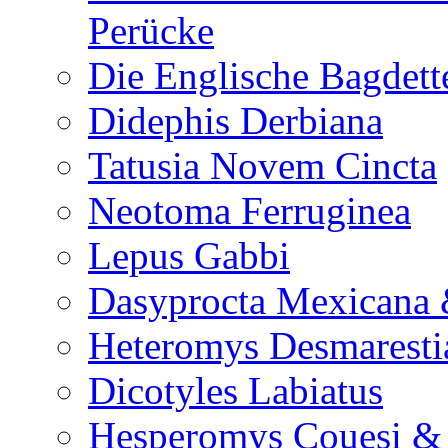
Perücke
Die Englische Bagdett
Didephis Derbiana
Tatusia Novem Cincta
Neotoma Ferruginea
Lepus Gabbi
Dasyprocta Mexicana 
Heteromys Desmaresti
Dicotyles Labiatus
Hesperomys Couesi &