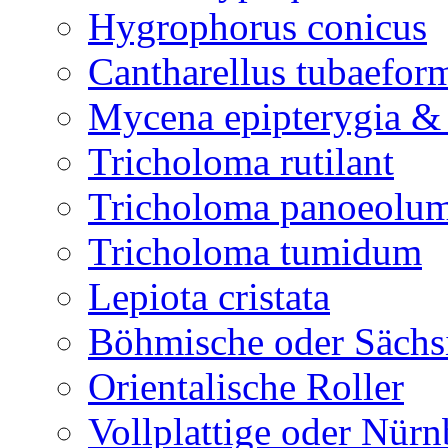
Hygrophorus conicus
Cantharellus tubaefor
Mycena epipterygia &
Tricholoma rutilant
Tricholoma panoeolu
Tricholoma tumidum
Lepiota cristata
Böhmische oder Sächs
Orientalische Roller
Vollplattige oder Nür