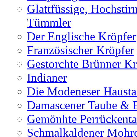
Glattfüssige, Hochsti
Tümmler
Der Englische Kröpfer
Französischer Kröpfer
Gestorchte Brünner Kr
Indianer
Die Modeneser Haust
Damascener Taube & E
Gemönhte Perrückent
Schmalkaldener Mohr