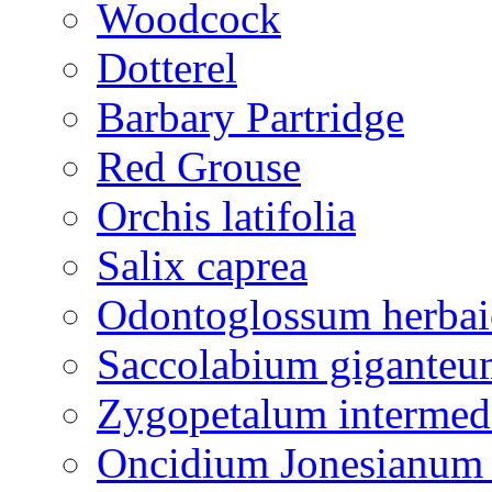
Woodcock
Dotterel
Barbary Partridge
Red Grouse
Orchis latifolia
Salix caprea
Odontoglossum herba
Saccolabium giganteu
Zygopetalum interme
Oncidium Jonesianum