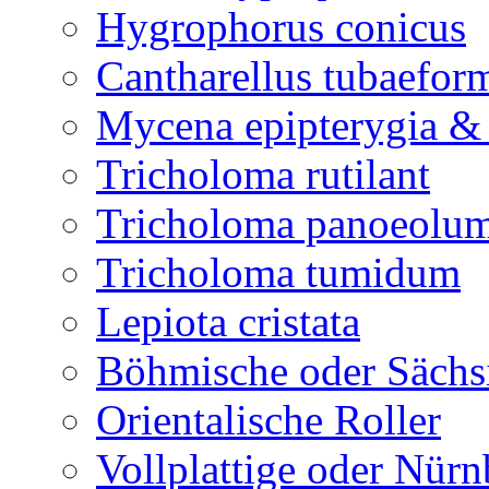
Hygrophorus conicus
Cantharellus tubaefor
Mycena epipterygia &
Tricholoma rutilant
Tricholoma panoeolu
Tricholoma tumidum
Lepiota cristata
Böhmische oder Sächs
Orientalische Roller
Vollplattige oder Nür