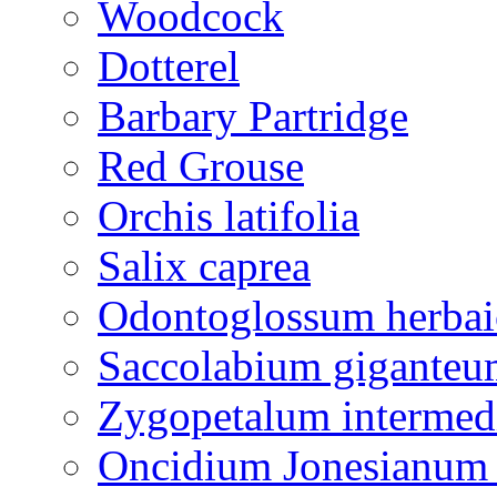
Woodcock
Dotterel
Barbary Partridge
Red Grouse
Orchis latifolia
Salix caprea
Odontoglossum herba
Saccolabium giganteu
Zygopetalum interme
Oncidium Jonesianum