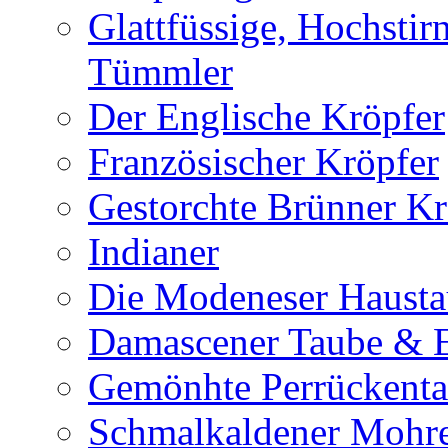
Glattfüssige, Hochsti
Tümmler
Der Englische Kröpfer
Französischer Kröpfer
Gestorchte Brünner Kr
Indianer
Die Modeneser Haust
Damascener Taube & E
Gemönhte Perrückent
Schmalkaldener Mohr