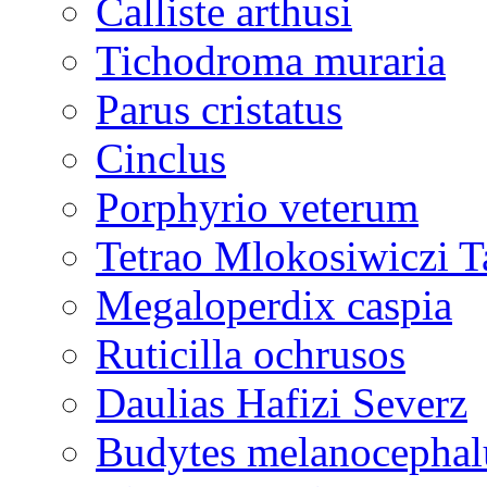
Calliste arthusi
Tichodroma muraria
Parus cristatus
Cinclus
Porphyrio veterum
Tetrao Mlokosiwiczi T
Megaloperdix caspia
Ruticilla ochrusos
Daulias Hafizi Severz
Budytes melanocephal